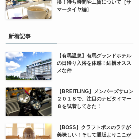
換！待ち時間や工賃について［サ
マータイヤ編］
新着記事
【有馬温泉】有馬グランドホテル
の日帰り入浴を体感！結構オスス
メな件
【BREITLING】メンバーズサロン
２０１８で、注目のナビタイマー
８を試着してきた！
【BOSS】クラフトボスのラテが
美味しい！そして通販よりここが