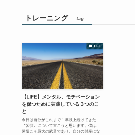
トレーニング
– tag –
LIFE
【LIFE】メンタル、モチベーション
を保つために実践している３つのこ
と
今日は自分がこれまで１年以上続けてきた
〝習慣〟について書こうと思います。僕は、
習慣こそ最大の武器であり、自分の財産にな