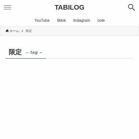
TABILOG
YouTube
tiktok
Instagram
note
ホーム
限定
限定
– tag –