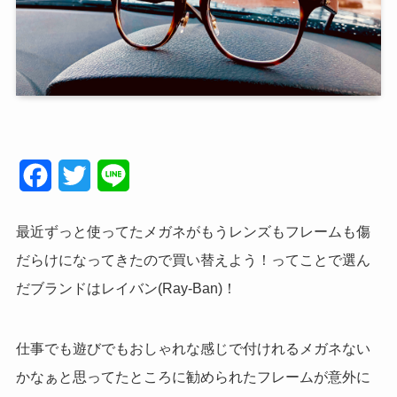
F
T
L
a
w
i
最近ずっと使ってたメガネがもうレンズもフレームも傷
c
i
n
だらけになってきたので買い替えよう！ってことで選ん
e
t
e
だブランドはレイバン(
Ray-Ban
)！
b
t
o
e
仕事でも遊びでもおしゃれな感じで付けれるメガネない
o
r
かなぁと思ってたところに勧められたフレームが意外に