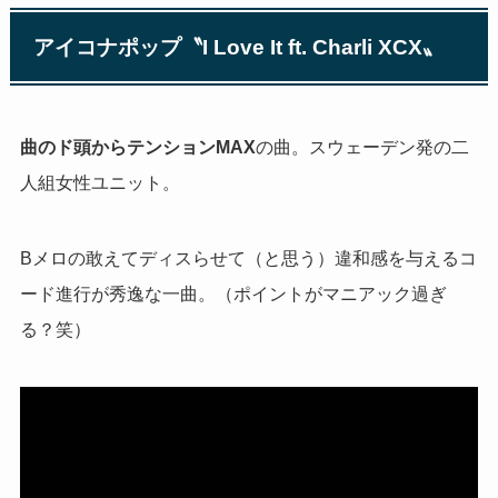
アイコナポップ〝
I Love It ft. Charli XCX
〟
曲のド頭からテンション
MAX
の曲。スウェーデン発の二
人組女性ユニット。
B
メロの敢えてディスらせて（と思う）違和感を与えるコ
ード進行が秀逸な一曲。（ポイントがマニアック過ぎ
る？笑）