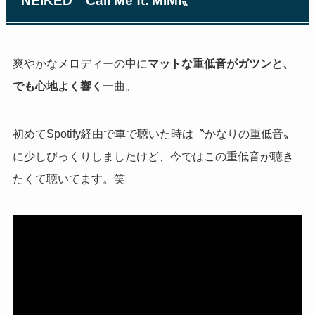
NEIKED
〝
Call Me ft. MIMI〟
爽やかなメロディーの中に
マットな重低音がガツンと、
でも心地よく響く
一曲。
初めて
Spotify
経由で車で聴いた時は〝かなりの重低音〟
に少しびっくりしましたけど、今ではこの重低音が聴き
たくて聴いてます。笑