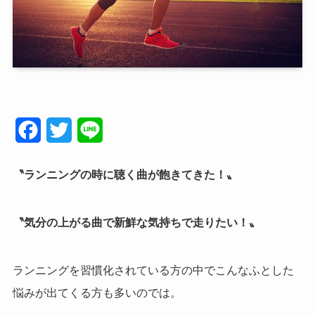
F
T
L
a
w
i
〝ランニングの時に聴く曲が飽きてきた！〟
c
i
n
e
t
e
〝気分の上がる曲で新鮮な気持ちで走りたい！〟
b
t
o
e
ランニングを習慣化されている方の中でこんなふとした
o
r
悩みが出てくる方も多いのでは。
k