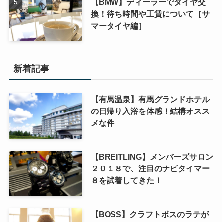
【BMW】ディーラーでタイヤ交
換！待ち時間や工賃について［サ
マータイヤ編］
新着記事
【有馬温泉】有馬グランドホテル
の日帰り入浴を体感！結構オスス
メな件
【BREITLING】メンバーズサロン
２０１８で、注目のナビタイマー
８を試着してきた！
【BOSS】クラフトボスのラテが