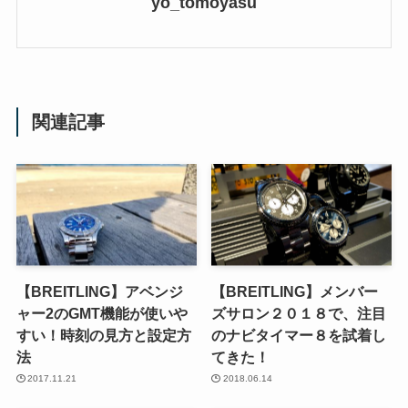
yo_tomoyasu
関連記事
【BREITLING】アベンジ
【BREITLING】メンバー
ャー2のGMT機能が使いや
ズサロン２０１８で、注目
すい！時刻の見方と設定方
のナビタイマー８を試着し
法
てきた！
2017.11.21
2018.06.14