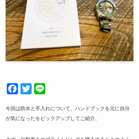
F
T
L
a
w
i
今回は防水と手入れについて、ハンドブックを元に自分
c
i
n
が気になったをピックアップしてご紹介。
e
t
e
b
t