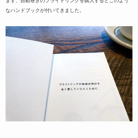
まず、自動巻きのブライトリングを購入するとこのよう
o
e
なハンドブックが付いてきました。
o
r
k