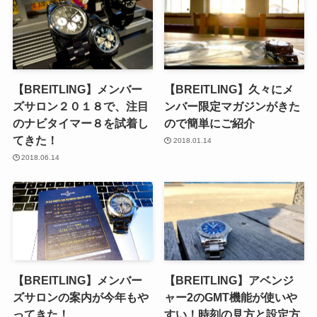
【BREITLING】メンバー
【BREITLING】久々にメ
ズサロン２０１８で、注目
ンバー限定マガジンがきた
のナビタイマー８を試着し
ので簡単にご紹介
てきた！
2018.01.14
2018.06.14
【BREITLING】メンバー
【BREITLING】アベンジ
ズサロンの案内が今年もや
ャー2のGMT機能が使いや
ってきた！
すい！時刻の見方と設定方