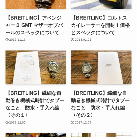
【BREITLING】アベンジ
【BREITLING】コルトス
ャー２ GMT マザーオブパ
カイレーサーを開封！価格
ールのスペックについて
とスペックについて
2017.11.16
2018.01.21
【BREITLING】繊細な自
【BREITLING】繊細な自
動巻き機械式時計でタブー
動巻き機械式時計でタブー
なこと 防水・手入れ編
なこと 防水・手入れ編
〈その１〉
〈その２〉
2017.12.05
2017.12.07