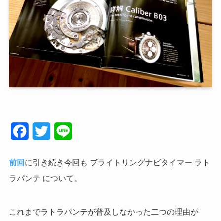
F
T
L
a
w
i
前回
に引き続き今回も ブライトリングナビタイマー ラト
c
i
n
ラパンテ について。
e
t
e
b
t
これまでラトラパンテが普及しなかった二つの理由が
o
e