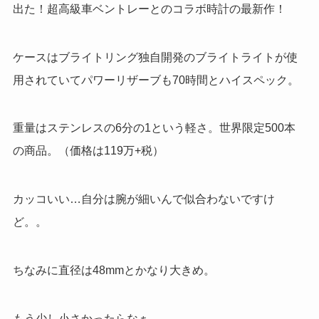
出た！超高級車ベントレーとのコラボ時計の最新作！
ケースはブライトリング独自開発のブライトライトが使
用されていてパワーリザーブも
70
時間とハイスペック。
重量はステンレスの
6
分の
1
という軽さ。世界限定
500
本
の商品。（価格は119万+税）
カッコいい
…
自分は腕が細いんで似合わないですけ
ど。。
ちなみに直径は
48mm
とかなり大きめ。
もう少し小さかったらなぁ。